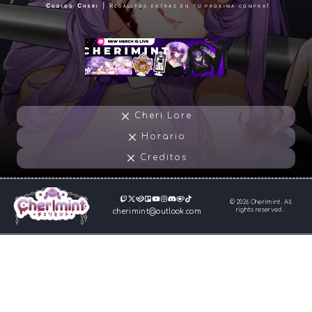
Codigo Cheri
| Regalitos extras en tu proxima compra!
Cheri Lore
Horario
Creditos
© 2026 Cherimint. All
rights reserved.
cherimint@outlook.com