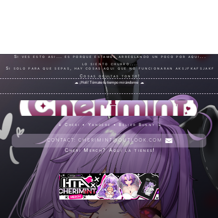
Si ves esto asi... es porque estamos arreglando un poco por aqui...
lo siento churro....
Si solo para que sepas, hay cosas aqui que no funcionaran aksjfkafsjakf
Cosas ocultas tonto!
☁ ¡Holi! Tómate tu tiempo mirándome
↓ Cheri • Yandere • Belier Bunny ↓
CONTACT:
CHERIMINT@OUTLOOK.COM
Cheri Merch? Aquí la tienes!